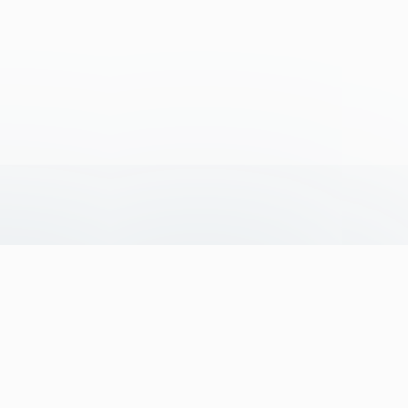
Ы
Сахалинск ИП Со С.Д.