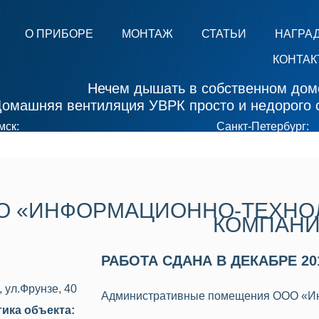
О ПРИБОРЕ
МОНТАЖ
СТАТЬИ
НАГРА
КОНТАК
Нечем дышать в собственном дом
омашняя вентиляция УВРК просто и недорого с
мск:
Санкт-Петербург:
7 (961) 884-44-24
+7 (913) 9
О «ИНФОРМАЦИОННО-ТЕХНО
КОМПАНИ
РАБОТА СДАНА В ДЕКАБРЕ 20
 ул.Фрунзе, 40
Административные помещения ООО «Ин
тика объекта: