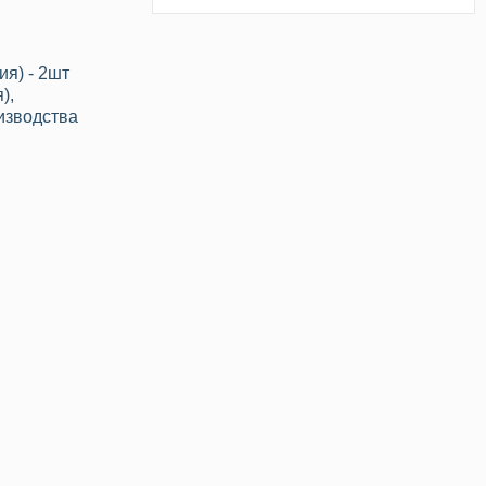
ия) - 2шт
я),
изводства