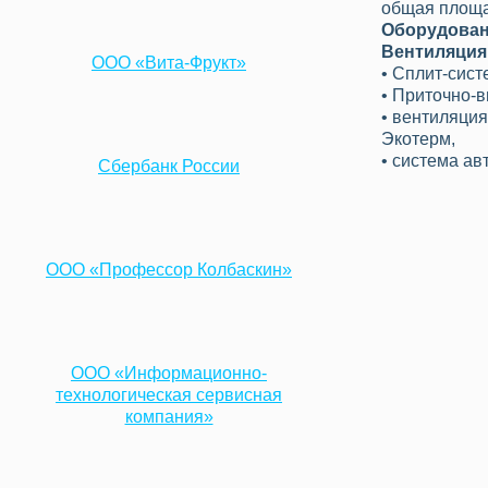
общая площад
Оборудова
Вентиляция
ООО «Вита-Фрукт»
• Сплит-систе
• Приточно-в
• вентиляци
Экотерм,
• система ав
Сбербанк России
ООО «Профессор Колбаскин»
ООО «Информационно-
технологическая сервисная
компания»