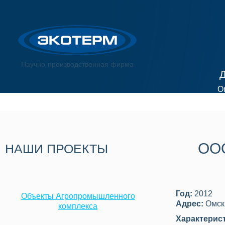
Научно-производственная фирма
Д
О
+
ОО
НАШИ ПРОЕКТЫ
Год:
2012
Объекты Агропромышленного
Адрес:
Омск,
комплекса
Характерис