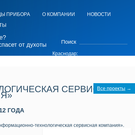
ДЫ ПРИБОРА
О КОМПАНИИ
НОВОСТИ
ТЫ
е?
Поиск
пасет от духоты
Краснодар:
88-53-75
+7 (913) 988-26-45
ЛОГИЧЕСКАЯ СЕРВИСНАЯ
Все проекты
→
Я»
12 ГОДА
формационно-технологическая сервисная компания».